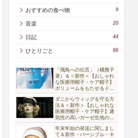
9
おすすめの食べ物
20
音楽
44
日記
86
ひとりごと
「飛鳥への伝言」（橘雅子
著）＆＜新作＞【おしゃれ
な医療用帽子・ケア帽子】
ボリュームをもたせるドレ
ープ入りキャップ 5点
ダニからウィッグを守る方
法＆＜新作＞【おしゃれな
医療用帽子・ケア帽子】通
気性の高いガーゼ生地のシ
ョートテール（ショート・
年末年始の発送に関しまし
リボン）・スカーフ・キャ
て＆新作・バーシブル・キ
ップ 4点 UP