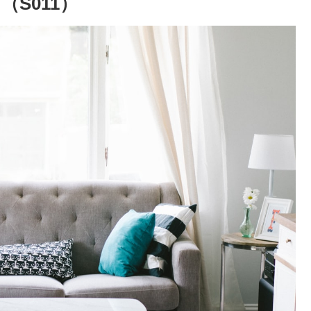
（S011）