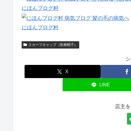
にほんブログ村
にほんブログ村
スカーフキャップ（医療帽子）
シ
X
LINE
店主を