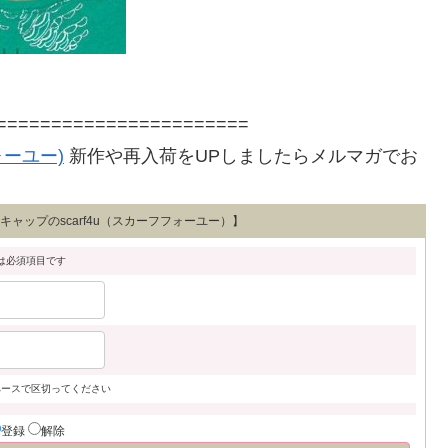
=======================
ォーユー)
新作や再入荷をUPしましたらメルマガでお
。
ャップのscarf4u（スカーフフォーユー）】
は必須項目です
ペースで区切ってください
登録
解除