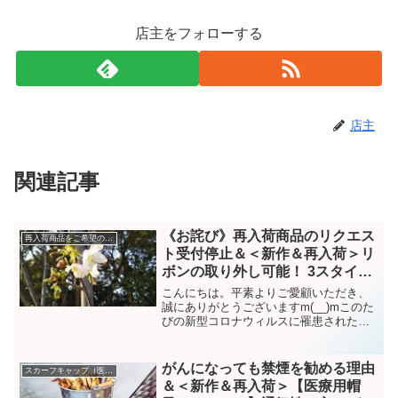
店主をフォローする
店主
関連記事
《お詫び》再入荷商品のリクエス
再入荷商品をご希望の方へ
ト受付停止＆＜新作＆再入荷＞リ
ボンの取り外し可能！ 3スタイ
ル・リボン付きキャップ 4点
こんにちは。平素よりご愛顧いただき、
誠にありがとうございますm(__)mこのた
びの新型コロナウィルスに罹患された皆
様と、感染拡大により生活に影響を受け
られている地域の皆様に、心よりお見舞
いを申し上げます。何より、この最中で
がんになっても禁煙を勧める理由
スカーフキャップ（医療帽子）
も治療を受けらてい...
＆＜新作＆再入荷＞【医療用帽