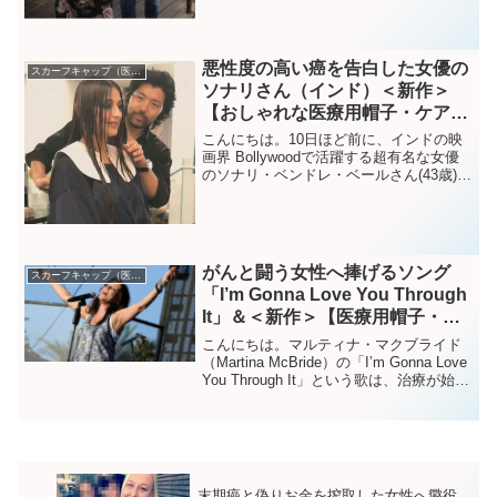
悪性度の高い癌を告白した女優の
スカーフキャップ（医療帽子）
ソナリさん（インド）＜新作＞
【おしゃれな医療用帽子・ケア帽
子】ミニリボン付きリバーシブ
こんにちは。10日ほど前に、インドの映
ル・キャップ ブルー系・マルチ
画界 Bollywoodで活躍する超有名な女優
のソナリ・ベンドレ・ベールさん(43歳)
カラー（S554）／アメリカ製
が、ステージ4の悪性度の高い転移性の癌
に罹患にしていることを発表後（がんの
部位については表明されていません）、
ニュー...
がんと闘う女性へ捧げるソング
スカーフキャップ（医療帽子）
「I’m Gonna Love You Through
It」＆＜新作＞【医療用帽子・ケ
ア帽子】裏地は頭皮にやさしいオ
こんにちは。マルティナ・マクブライド
ーガニックコットン100％ 肩ま
（Martina McBride）の「I’m Gonna Love
You Through It」という歌は、治療が始ま
でカバー・ショート丈・スカー
った頃にアメリカの友人から教えてもら
フ・キャップ 4点
いました。マルティナさんは 日本ではあ
まり知られ...
末期癌と偽りお金を搾取した女性へ懲役