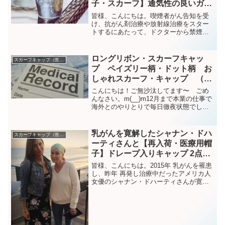
子・スカーフ】通気性の良いガー
ゼ生地のTwo toneロングリボ
皆様、こんにちは。喫煙者がん告知を受
ン・スカーフ・キャップ 3点のご
け、抗がん剤治療や放射線治療をスター
トするにあたって、ドクターから禁煙を
案内
勧められたが、治療自体がストレスなの
に、禁煙をするのはかえってストレスに
なって良くないのでは？という疑念に
ロングリボン・スカーフキャッ
スカーフキャップ（医療帽子）
2018年 全米一位の優れ...
プ ペイズリー柄・ドット柄 お
しゃれスカーフ・キャップ （医
療用帽子）新作3点のご案内
こんにちは！ご無沙汰してます〜 ごめ
んなさい。m(__)m12月まで本業の仕事で
海外とのやりとりで毎日徹夜状態でし
た。落ち着いたかなとおもったら、自身
の検査、息子の受験、患者会への参加な
どでバタバタと落ち着かない日々を過ご
乳がんを寛解したシャナン・ドハ
スカーフキャップ（医療帽子）
していました。検査...
ーティさんと【再入荷・医療用帽
子】ドレープ入りキャップ 2点の
ご紹介
皆様、こんにちは。2015年 乳がんを罹患
し、昨年 再発し治療中だったアメリカ人
女優のシャナン・ドハーティさんが寛解
したというニュースを読みました。参照
元：Mail Onlineビバリーヒルズ高校生白
書は、若い頃私も釘付けで観ていました
ので...