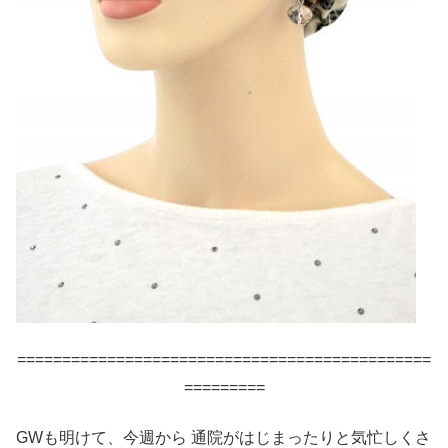
==============================================
=========
GWも明けて、今週から 通院がはじまったりと気忙しくさ