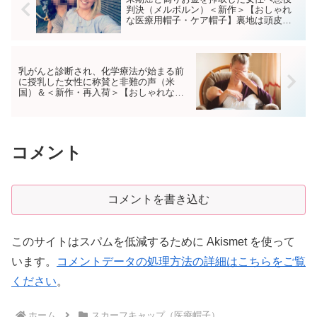
判決（メルボルン）＜新作＞【おしゃれ
な医療用帽子・ケア帽子】裏地は頭皮に
やさしいオーガニックコットン100％ 肩
までカバー・ロング丈・スカーフ・キャ
ップ 3点 UP
乳がんと診断され、化学療法が始まる前
に授乳した女性に称賛と非難の声（米
国）＆＜新作・再入荷＞【おしゃれな医
療用帽子・ケア帽子】後ろまでカバーさ
れているイタリア製シルクシフォン100％
4点
コメント
コメントを書き込む
このサイトはスパムを低減するために Akismet を使って
います。
コメントデータの処理方法の詳細はこちらをご覧
ください
。
ホーム
スカーフキャップ（医療帽子）