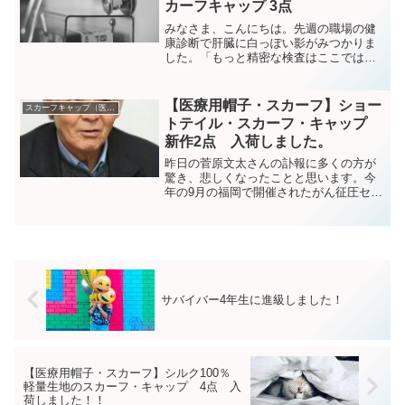
カーフキャップ 3点
みなさま、こんにちは。先週の職場の健
康診断で肝臓に白っぽい影がみつかりま
した。「もっと精密な検査はここではで
きないので、かかりつけのドクターと相
談して」ということで、昨日は朝から 主
治医に会ってきました。「画像では異型
【医療用帽子・スカーフ】ショー
スカーフキャップ（医療帽子）
のものではないので、お...
トテイル・スカーフ・キャップ
新作2点 入荷しました。
昨日の菅原文太さんの訃報に多くの方が
驚き、悲しくなったことと思います。今
年の9月の福岡で開催されたがん征圧セミ
ナーで元気な姿で講演されたばかりだっ
たので寂しさが募ります。俳優、声優だ
けでなく、ガン啓発の講演会のみなら
ず、農業や震災復興など多...
サバイバー4年生に進級しました！
【医療用帽子・スカーフ】シルク100％
軽量生地のスカーフ・キャップ 4点 入
荷しました！！