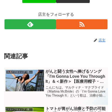
店主をフォローする
店主
関連記事
がんと闘う女性へ捧げるソング
スカーフキャップ（医療帽子）
「I’m Gonna Love You Through
It」＆＜新作＞【医療用帽子・ケ
ア帽子】裏地は頭皮にやさしいオ
こんにちは。マルティナ・マクブライド
ーガニックコットン100％ 肩ま
（Martina McBride）の「I’m Gonna Love
You Through It」という歌は、治療が始ま
でカバー・ショート丈・スカー
った頃にアメリカの友人から教えてもら
フ・キャップ 4点
いました。マルティナさんは 日本ではあ
まり知られ...
トマトが胃がん治療と予防の可能
スカーフキャップ（医療帽子）