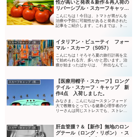
性が高いと発表＆新作＆再入荷の
リバーシブル・スカーフキャップ
3点
こんにちは！今日は、トマトが胃がんを
治療や予防に可能性があると発表された
記事をご紹介します。これまでは、トマ
トの中の化合物のリコピンやカロチノイ
ドが癌と戦うのに役立つ可能性があり、
トマトが抗癌特性を有することを示唆し
イタリアン・ビューティ フォー
スカーフキャップ（医療帽子）
てきましたが、今回（20...
マル・スカーフ（S057）
こんにちは！そろそろ夏の旅行計画を立
て始められる方、多いかと思います。治
療が始まったばかりは、「外出なんて無
理」と思っていたのですが、治療と治療
の間の白血球が上がったら無理をしない
範囲でどんどん出かけてリフレッシュし
【医療用帽子・スカーフ】ロング
スカーフキャップ（医療帽子）
た方が得策です。歩くこと...
テイル・スカーフ・キャップ 新
作4点 入荷しました。
みなさま、こんにちは〜スタンフォード
大で教鞭をとっている健康心理学者のケ
リーさんは同じストレスでも、ストレス
＝害だと思っていた人はストレス＝害じ
ゃないと思っていた人の数倍の死亡リス
クを高めるとか。ストレスは人生の糧と
肝血管腫？＆【新作】無地のロン
スカーフキャップ（医療帽子）
思った方が良いということ...
グテール（ロング・リボン）・ス